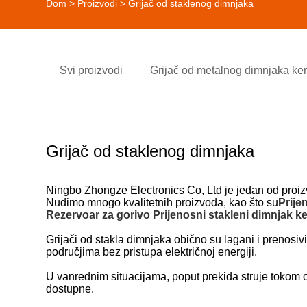
Dom
>
Proizvodi
> Grijač od staklenog dimnjaka
Svi proizvodi
Grijač od metalnog dimnjaka ke
Grijač od staklenog dimnjaka
Ningbo Zhongze Electronics Co, Ltd je jedan od proizvo
Nudimo mnogo kvalitetnih proizvoda, kao što su
Prije
Rezervoar za gorivo Prijenosni stakleni dimnjak k
Grijači od stakla dimnjaka obično su lagani i prenosivi, 
područjima bez pristupa električnoj energiji.
U vanrednim situacijama, poput prekida struje tokom ol
dostupne.