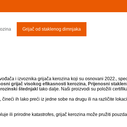
rozina
Grijač od staklenog dimnjaka
đača i izvoznika grijača kerozina koji su osnovani 2022., speci
nosni grijač visokog efikasnosti kerozina
,
Prijenosni staklen
erozinski štednjak
I tako dalje. Naši proizvodi su položili certif
čineći ih lako preći iz jedne sobe na drugu ili na različite lokaci
uje ili prirodne katastrofe
s, grijač kerozina može pružiti pouzda