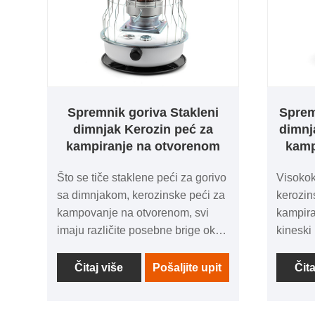
Spremnik goriva Stakleni
Sprem
dimnjak Kerozin peć za
dimnja
kampiranje na otvorenom
kamp
Što se tiče staklene peći za gorivo
Visokokv
sa dimnjakom, kerozinske peći za
kerozin
kampovanje na otvorenom, svi
kampira
imaju različite posebne brige oko
kinesk
toga, a ono što radimo je da
Kupite k
maksimalno povećamo zahtjeve
visokog
Čitaj više
Pošaljite upit
Čita
proizvoda svakog kupca, tako da
niskoj c
je kvalitet našeg kerozinskog
ćete ku