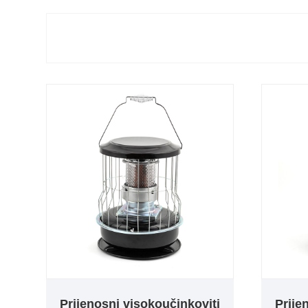
Prijenosni visokoučinkoviti
Prije