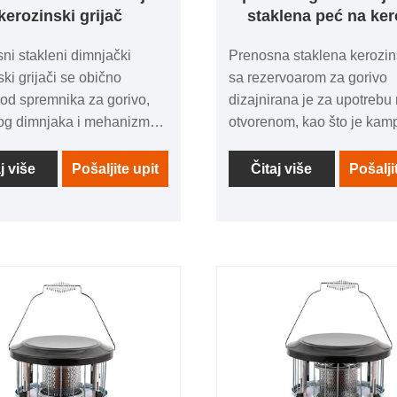
kerozinski grijač
staklena peć na ker
sni stakleni dimnjački
Prenosna staklena kerozi
ski grijači se obično
sa rezervoarom za gorivo
 od spremnika za gorivo,
dizajnirana je za upotrebu
og dimnjaka i mehanizma
otvorenom, kao što je kam
a. Stakleni dimnjak štiti
ili kuvanje na otvorenom, 
od vjetra i propuha,
imaju rezervoar za gorivo i
j više
Pošaljite upit
Čitaj više
Pošalji
va distribuciju topline i
stakleni dimnjak za efikas
va ispuštanje štetnih
sagorevanje i bolju distribu
ja u stambeni prostor.
toplote.
ce su često dizajnirane da
mpaktne i jednostavne za
e, što ih čini pogodnim za
e lokacije u kući.