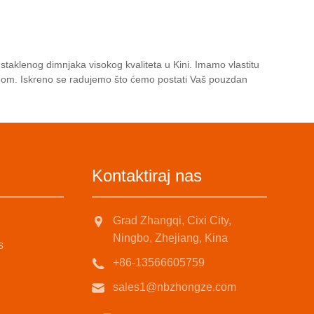
kerozina. Spustite konzolu da
biste se približili vatri, toplota se
brzo prenosi i možete potrošiti
manje goriva za kuvanje hrane!
staklenog dimnjaka visokog kvaliteta u Kini. Imamo vlastitu
lugom. Iskreno se radujemo što ćemo postati Vaš pouzdan
Kontaktiraj nas
Grad Zhangqi, Cixi City,
Ningbo, Zhejiang, Kina
s
+86-13566605759
sales1@nbzhongze.com