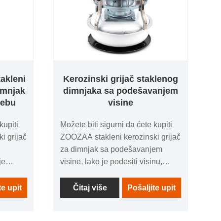
zainteresovani za naše usluge
kerozina, možete nas konsultovati
sada, mi ćemo Vam odgovoriti na
vreme!
akleni
Kerozinski grijač staklenog
dimnjak
dimnjaka sa podešavanjem
rebu
visine
kupiti
Možete biti sigurni da ćete kupiti
i grijač
ZOOZAA stakleni kerozinski grijač
za dimnjak sa podešavanjem
je
visine, lako je podesiti visinu,
skih
kada se ne koristi, možete otpustiti
en
vijak i učiniti ga najmanjom
te upit
Čitaj više
Pošaljite upit
zinskih
visinom, pogodno za nošenje.
rebu.
Lako se kuva i smanjuje potrošnju