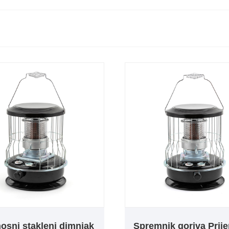
nosni stakleni dimnjak
Spremnik goriva Prij