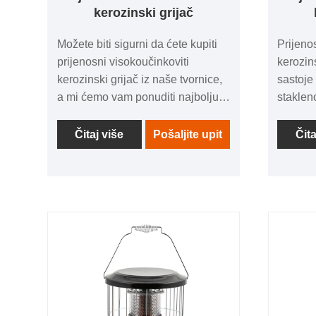
kerozinski grijač
Možete biti sigurni da ćete kupiti
Prijeno
prijenosni visokoučinkoviti
kerozin
kerozinski grijač iz naše tvornice,
sastoje
a mi ćemo vam ponuditi najbolju
staklen
uslugu nakon prodaje i
gorionik
pravovremenu isporuku.
plamen 
Čitaj više
Pošaljite upit
Čita
poboljša
sprječa
isparen
Grijali
budu ko
kretanj
različit