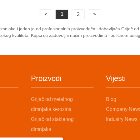
ski grijač za dimnjak za
k goriva za kampiranje na
<
1
2
>
om. Odlučite se za
kerozinski grijač koji
njaka i jedan je od profesionalnih proizvođača i dobavljača Grijač od 
bru potrošnju goriva, jer
visokog kvaliteta. Kupci su zadovoljni našim proizvodima i odličnom us
elite da uštedite gorivo
kampovanja. Veoma je
 lak za upotrebu.
Proizvodi
Vijesti
Grijač od metalnog
Blog
dimnjaka kerozina
Company New
Grijač od staklenog
Industry News
dimnjaka