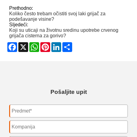
Prethodno:
Koliko često trebam očistiti svoj laki grijač za
podešavanje visine?
Sljedeći:
Koji su uticaji na životnu sredinu upotrebe crvenog
grijača cisterna za gorivo?
Facebook
X
WhatsApp
Pinterest
LinkedIn
Share
Pošaljite upit