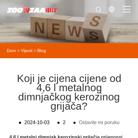
Dom
>
Vijesti
>
Blog
Koji je cijena cijene od
4,6 l metalnog
dimnjačkog kerozinog
grijača?
●
2024-10-03
●
2
●
Ostavite mi poruku
4,6 l metalni dimnjak kerozinski grijač
je prijenosni