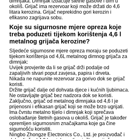
dimnjaka. Dimnjak izbacuje štetne gasove i dim u
okoliš. Grijač ima rezervoar koji može držati do 4,6
litara kerozina. Grijač neprekidno gori kerozin i
efikasno zagrijava sobu.
Koje su sigurnosne mjere opreza koje
treba poduzeti tijekom korištenja 4,6 l
metalnog grijača kerozine?
Sljedeće sigurnosne mjere opreza moraju se poduzeti
tijekom korištenja od 4,6L metalnog dimnog grijača za
dimnjak:
Uvijek provjerite da li se grijač drži podalje od
zapaljivih stvari poput zavjesa, papira i drveta.
Nikada ne napunite rezervoar za gorivo dok se grijač
koristi.
Držite grijač dalje od dohvata djece i kućnih ljubimaca.
Ne ostavljajte grijač bez nadzora dok se koristi.
Zaključno, grijač od metalnog dimnjaka od 4,6 l je
prijenosni i efikasan grijač koji se može brzo ugrijati.
Ima čvrstu metalno tijelo i dimnjak koji sprečava
oslobađanje štetnih gasova u okoliš. Grijač je također
opremljen sigurnosnim značajkama koje ga čine
sigurnošću koristiti.
Ningbo Zhongze Electronics Co., Ltd. je proizvođač i