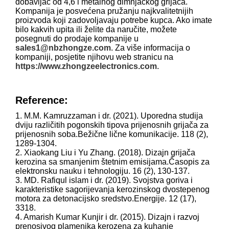
dobavljač od 4,6 l metalnog dimnjačkog grijača.
Kompanija je posvećena pružanju najkvalitetnijih
proizvoda koji zadovoljavaju potrebe kupca. Ako imate
bilo kakvih upita ili želite da naručite, možete
posegnuti do prodaje kompanije u
sales1@nbzhongze.com
. Za više informacija o
kompaniji, posjetite njihovu web stranicu na
https://www.zhongzeelectronics.com
.
Reference:
1. M.M. Kamruzzaman i dr. (2021). Uporedna studija
dviju različitih pogonskih tipova prijenosnih grijača za
prijenosnih soba.
Bežične lične komunikacije
. 118 (2),
1289-1304.
2. Xiaokang Liu i Yu Zhang. (2018). Dizajn grijača
kerozina sa smanjenim štetnim emisijama.
Časopis za
elektronsku nauku i tehnologiju
. 16 (2), 130-137.
3. MD. Rafiqul islam i dr. (2019). Svojstva goriva i
karakteristike sagorijevanja kerozinskog dvostepenog
motora za detonacijsko sredstvo.
Energije
. 12 (17),
3318.
4. Amarish Kumar Kunjir i dr. (2015). Dizajn i razvoj
prenosivog plamenika kerozena za kuhanje