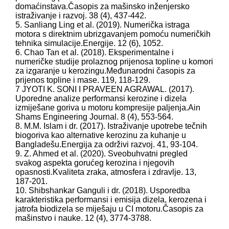
domaćinstava.
Časopis za mašinsko inženjersko
istraživanje i razvoj
. 38 (4), 437-442.
5. Sanliang Ling et al. (2019). Numerička istraga
motora s direktnim ubrizgavanjem pomoću numeričkih
tehnika simulacije.
Energije
. 12 (6), 1052.
6. Chao Tan et al. (2018). Eksperimentalne i
numeričke studije prolaznog prijenosa topline u komori
za izgaranje u kerozingu.
Međunarodni časopis za
prijenos topline i mase
. 119, 118-129.
7 JYOTI K. SONI I PRAVEEN AGRAWAL. (2017).
Uporedne analize performansi kerozine i dizela
izmiješane goriva u motoru kompresije paljenja.
Ain
Shams Engineering Journal
. 8 (4), 553-564.
8. M.M. Islam i dr. (2017). Istraživanje upotrebe tečnih
biogoriva kao alternative kerozinu za kuhanje u
Bangladešu.
Energija za održivi razvoj
. 41, 93-104.
9. Z. Ahmed et al. (2020). Sveobuhvatni pregled
svakog aspekta gorućeg kerozina i njegovih
opasnosti.
Kvaliteta zraka, atmosfera i zdravlje
. 13,
187-201.
10. Shibshankar Ganguli i dr. (2018). Usporedba
karakteristika performansi i emisija dizela, kerozena i
jatrofa biodizela se miješaju u CI motoru.
Časopis za
mašinstvo i nauke
. 12 (4), 3774-3788.