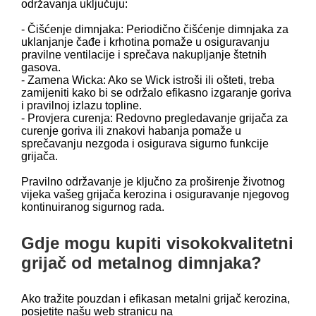
održavanja uključuju:
- Čišćenje dimnjaka: Periodično čišćenje dimnjaka za
uklanjanje čađe i krhotina pomaže u osiguravanju
pravilne ventilacije i sprečava nakupljanje štetnih
gasova.
- Zamena Wicka: Ako se Wick istroši ili ošteti, treba
zamijeniti kako bi se održalo efikasno izgaranje goriva
i pravilnoj izlazu topline.
- Provjera curenja: Redovno pregledavanje grijača za
curenje goriva ili znakovi habanja pomaže u
sprečavanju nezgoda i osigurava sigurno funkcije
grijača.
Pravilno održavanje je ključno za proširenje životnog
vijeka vašeg grijača kerozina i osiguravanje njegovog
kontinuiranog sigurnog rada.
Gdje mogu kupiti visokokvalitetni
grijač od metalnog dimnjaka?
Ako tražite pouzdan i efikasan metalni grijač kerozina,
posjetite našu web stranicu na