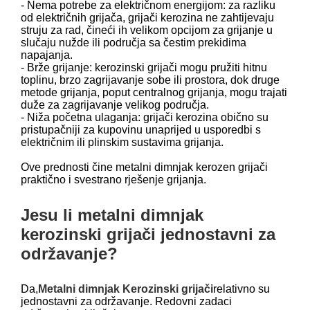
- Nema potrebe za električnom energijom: za razliku
od električnih grijača, grijači kerozina ne zahtijevaju
struju za rad, čineći ih velikom opcijom za grijanje u
slučaju nužde ili područja sa čestim prekidima
napajanja.
- Brže grijanje: kerozinski grijači mogu pružiti hitnu
toplinu, brzo zagrijavanje sobe ili prostora, dok druge
metode grijanja, poput centralnog grijanja, mogu trajati
duže za zagrijavanje velikog područja.
- Niža početna ulaganja: grijači kerozina obično su
pristupačniji za kupovinu unaprijed u usporedbi s
električnim ili plinskim sustavima grijanja.
Ove prednosti čine metalni dimnjak kerozen grijači
praktično i svestrano rješenje grijanja.
Jesu li metalni dimnjak
kerozinski grijači jednostavni za
održavanje?
Da,
Metalni dimnjak Kerozinski grijači
relativno su
jednostavni za održavanje. Redovni zadaci