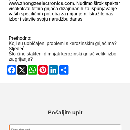
www.zhongzeelectronics.com
. Nudimo širok spektar
visokokvalitetnih grijača dizajniranih za ispunjavanje
vaših specifičnih potreba za grijanjem. Istražite naš
izbor i stavite svoju narudžbu danas!
Prethodno:
Koji su uobičajeni problemi s kerozinskim grijačima?
Sljedeći:
Što čine stakleni dimnjak kerozinski grijač veliki izbor
za grijanje?
Facebook
X
WhatsApp
Pinterest
LinkedIn
Share
Pošaljite upit