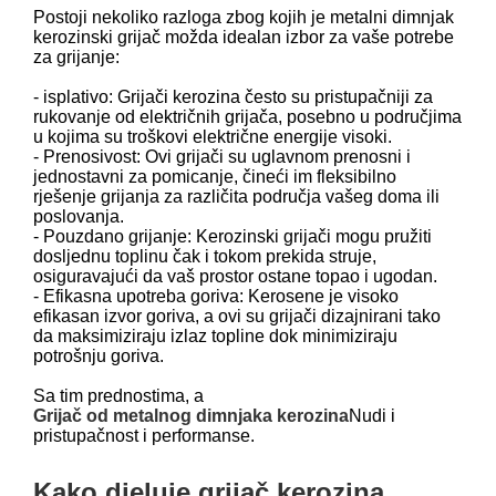
Postoji nekoliko razloga zbog kojih je metalni dimnjak
kerozinski grijač možda idealan izbor za vaše potrebe
za grijanje:
- isplativo: Grijači kerozina često su pristupačniji za
rukovanje od električnih grijača, posebno u područjima
u kojima su troškovi električne energije visoki.
- Prenosivost: Ovi grijači su uglavnom prenosni i
jednostavni za pomicanje, čineći im fleksibilno
rješenje grijanja za različita područja vašeg doma ili
poslovanja.
- Pouzdano grijanje: Kerozinski grijači mogu pružiti
dosljednu toplinu čak i tokom prekida struje,
osiguravajući da vaš prostor ostane topao i ugodan.
- Efikasna upotreba goriva: Kerosene je visoko
efikasan izvor goriva, a ovi su grijači dizajnirani tako
da maksimiziraju izlaz topline dok minimiziraju
potrošnju goriva.
Sa tim prednostima, a
Grijač od metalnog dimnjaka kerozina
Nudi i
pristupačnost i performanse.
Kako djeluje grijač kerozina